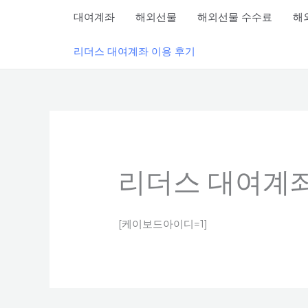
콘텐츠로
대여계좌
해외선물
해외선물 수수료
해
건너뛰기
리더스 대여계좌 이용 후기
리더스 대여계좌
[케이보드아이디=1]