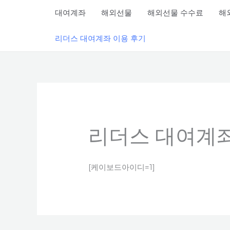
콘텐츠로
대여계좌
해외선물
해외선물 수수료
해
건너뛰기
리더스 대여계좌 이용 후기
리더스 대여계좌
[케이보드아이디=1]